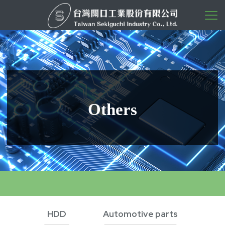
O
t
h
e
r
s
HDD
Automotive parts