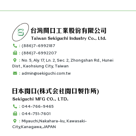
：
(886)7-6992187
：
(886)7-6992207
：
No. 5, Aly. 17, Ln. 2, Sec. 2, Zhongshan Rd., Hunei
Dist., Kaohsiung City, Taiwan
：
admin@sekiguchi.com.tw
：
044-766-9465
：
044-751-7601
：
Miyauchi,Nakahara-ku, Kawasaki-
City,Kanagawa,JAPAN