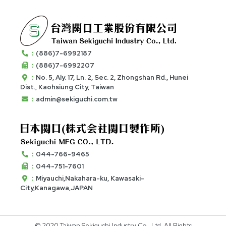
：
(886)7-6992187
：
(886)7-6992207
：
No. 5, Aly. 17, Ln. 2, Sec. 2, Zhongshan Rd., Hunei
Dist., Kaohsiung City, Taiwan
：
admin@sekiguchi.com.tw
：
044-766-9465
：
044-751-7601
：
Miyauchi,Nakahara-ku, Kawasaki-
City,Kanagawa,JAPAN
© 2020 Taiwan Sekiguchi Industry Co., Ltd. All Rights